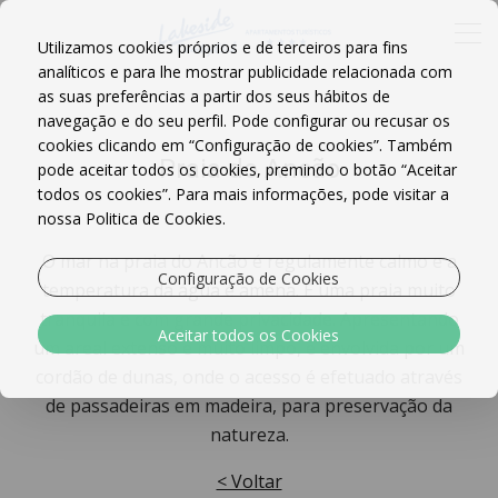
Utilizamos cookies próprios e de terceiros para fins
analíticos e para lhe mostrar publicidade relacionada com
as suas preferências a partir dos seus hábitos de
navegação e do seu perfil. Pode configurar ou recusar os
cookies clicando em “Configuração de cookies”. Também
Praia do Ancão
pode aceitar todos os cookies, premindo o botão “Aceitar
todos os cookies”. Para mais informações, pode visitar a
nossa Politica de Cookies.
O mar na praia do Ancão é regulamente calmo e a
Configuração de Cookies
temperatura da água é amena. É uma praia muito
tranquila e com grande privacidade. Apresentando
Aceitar todos os Cookies
um areal extenso e muito limpo, é envolvida por um
cordão de dunas, onde o acesso é efetuado através
de passadeiras em madeira, para preservação da
natureza.
< Voltar